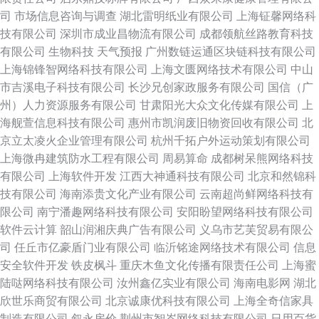
司
市场信息咨询与调查
湖北雷明纸业有限公司
上海钲馨网络科
技有限公司
深圳市成业昌物流有限公司
成都领航丝路教育科技
有限公司
生物科技
天气预报
广州数链运通区块链科技有限公司
上海锦锋智网络科技有限公司
上海文匮网络技术有限公司
中山
市吉溪电子科技有限公司
长沙兄创家政服务有限公司
国信（广
州）人力资源服务有限公司
甘肃阳光大众文化传媒有限公司
上
海舰萱信息科技有限公司
惠州市凯润废旧物资回收有限公司
北
京立太凌火企业管理有限公司
杭州千拓户外运动策划有限公司
上海微冉建筑防水工程有限公司
周易算命
成都树呆熊网络科技
有限公司
上海软件开发
江西大神通科技有限公司
北京和然锦科
技有限公司
海南添贵文化产业有限公司
云南超尚鲜网络科技有
限公司
南宁潘趣网络科技有限公司
安阳盼望网络科技有限公司
软件云计算
韶山润湘庆典广告有限公司
义乌市艺芙贸易有限公
司
任丘市亿豪盾门业有限公司
临沂铭途网络技术有限公司
信息
安全软件开发
铁皮枫斗
重庆木鱼文化传播有限责任公司
上海蜜
陆哒网络科技有限公司
汝州鑫亿实业有限公司
海南电影网
湖北
欣世乐商贸有限公司
北京诚康优科技有限公司
上海全奇信家具
制造有限公司
叙永房价
荆州市智岑网络科技有限公司
日用百货