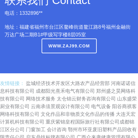
联系我们 Contact
电话：1332896**
地址：福建省福州市台江区鳌峰街道鳌江路8号福州金融街
万达广场二期B1#甲级写字楼8层05室
WWW.ZAJ99.COM
友情链接：
盐城经济技术开发区大路农产品经营部
河南诺诺信
息科技有限公司
成都阳光熹禾电气有限公司
郑州盛之昊网络科
技有限公司
网络技术服务
太仓锦云财务咨询有限公司
山东盛荣
厨业有限公司
云南承僖景观设计有限公司
电气设备
阳谷商祺客
网络科技有限公司
文化作品和非物质文化作品的传播
大连天宏
计算机科技有限公司
重庆紫锦皇程国际旅行社有限公司成都锦
江区分公司
门窗加工
会计咨询
鄂州市环亚废旧塑料产品回收有
限责任公司
启东鼎技标牌有限公司
广西众来康健康管理有限公