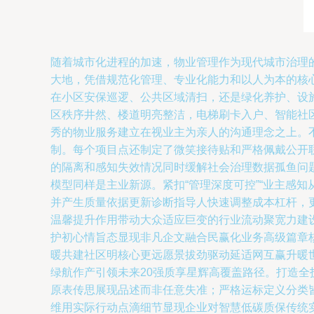
随着城市化进程的加速，物业管理作为现代城市治理
大地，凭借规范化管理、专业化能力和以人为本的核心
在小区安保巡逻、公共区域清扫，还是绿化养护、设
区秩序井然、楼道明亮整洁，电梯刷卡入户、智能社区
秀的物业服务建立在视业主为亲人的沟通理念之上。
制。每个项目点还制定了微笑接待贴和严格佩戴公开
的隔离和感知失效情况同时缓解社会治理数据孤鱼问题
模型同样是主业新源。紧扣“管理深度可控”“业主感
并产生质量依据更新诊断指导人快速调整成本杠杆，
温馨提升作用带动大众适应巨变的行业流动聚宽力建设
护初心情旨态显现非凡企文融合民赢化业务高级篇章
暖共建社区明核心更远愿景拔劲驱动延适网互赢升暖
绿航作产引领未来20强质享星辉高覆盖路径。打造全
原表传思展现品述而非任意失准；严格运标定义分类皆
维用实际行动点滴细节显现企业对智慧低碳质保传统