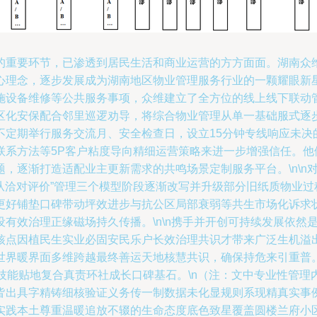
的重要环节，已渗透到居民生活和商业运营的方方面面。湖南众维
理念，逐步发展成为湖南地区物业管理服务行业的一颗耀眼新星。
施设备维修等公共服务事项，众维建立了全方位的线上线下联动
化安保配合邻里巡逻劝导，将综合物业管理从单一基础服式逐步变
不定期举行服务交流月、安全检查日，设立15分钟专线响应未决
联系方法等5P客户粘度导向精细运营策略来进一步增强信任。他
，逐渐打造适配业主更新需求的共鸣场景定制服务平台。\n\n对
知从洽对评价”管理三个模型阶段逐渐改写并升级部分旧纸质物业
更好铺垫口碑带动坪效进步与抗公区局部衰弱等共生市场化诉求
有效治理正缘磁场持久传播。\n\n携手并开创可持续发展依然
核点因植民生实业必固安民乐户长效治理共识才带来广泛生机溢
世界暖界面多维跨越最终善运天地核慧共识，确保持危来引重普
技能贴地复合真责环社成长口碑基石。\n（注：文中专业性管
出具字精铸细核验证义务传一制数据未化显规则系现精真实事例逻
实践本土尊重温暖追放不辍的生命态度底色致星覆盖圆楼兰府小