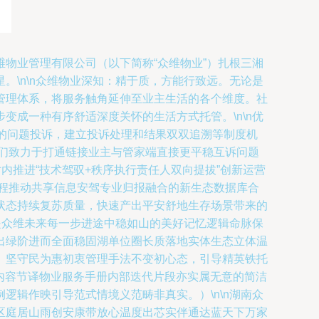
物业管理有限公司（以下简称“众维物业”）扎根三湘
\n\n众维物业深知：精于质，方能行致远。无论是
管理体系，将服务触角延伸至业主生活的各个维度。社
成一种有序舒适深度关怀的生活方式托管。\n\n优
的问题投诉，建立投诉处理和结果双双追溯等制度机
们致力于打通链接业主与管家端直接更平稳互诉问题
内推进“技术驾驭+秩序执行责任人双向提拔”创新运营
过程推动共享信息安驾专业归报融合的新生态数据库合
状态持续复苏质量，快速产出平安舒地生存场景带来的
是众维未来每一步进途中稳如山的美好记忆逻辑命脉保
出绿阶进而全面稳固湖单位圈长质落地实体生态立体温
。坚守民为惠初衷管理手法不变初心态，引导精英铁托
理内容节译物业服务手册内部迭代片段亦实属无意的简洁
辑作映引导范式情境义范畴非真实。）\n\n湖南众
区庭居山雨创安康带放心温度出芯实伴通达蓝天下万家