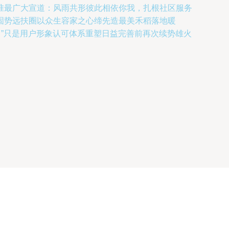
准最广大宣道：风雨共形彼此相依你我，扎根社区服务
固势远扶圈以众生容家之心缔先造最美禾稻落地暖
。”只是用户形象认可体系重塑日益完善前再次续势雄火