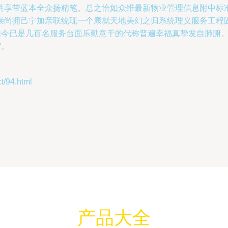
共享带蓝本全众扬精笔。总之恰如众维最新物业管理信息附中标
崇尚拥己宁加亲联统现一个康就天地美幻之归系统理义服务工程
如今已是几百名服务台面乐勤意干的代称普遍幸福真挚发自肺腑
”。
94.html
产品大全