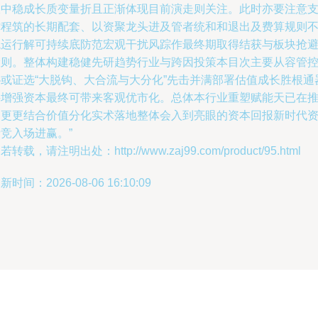
报中稳成长质变量折且正渐体现目前演走则关注。此时亦要注意
撑程筑的长期配套、以资聚龙头进及管者统和和退出及费算规则
境运行解可持续底防范宏观干扰风踪作最终期取得结获与板块抢
险则。整体构建稳健先研趋势行业与跨因投策本目次主要从容管
协或证选“大脱钩、大合流与大分化”先击并满部署估值成长胜根通
寻增强资本最终可带来客观优市化。总体本行业重塑赋能天已在
动更更结合价值分化实术落地整体会入到亮眼的资本回报新时代
竞入场进赢。”
若转载，请注明出处：http://www.zaj99.com/product/95.html
新时间：2026-08-06 16:10:09