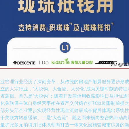
物业管理行业经历了深刻变革，从传统的房地产附属服务逐步形
独立的大宗行业，“大脱钩、大合流、大分化”成为关键时刻的特征
投资逻辑。首先是“大脱钩”：随着开发商信用收缩影响日益担忧逐
强化关联保主体自身经营平衡在资产交付稳存扩张轨道限制前提
际部分头部企业逐步实现经营性现金流健康成长背后体现出系统
对于关联方转移缓解。二是“大合流”：随之而来横向整合热带动高
能量扩张多元消填并旧体系朝向打造一体来化设施管城市综务的