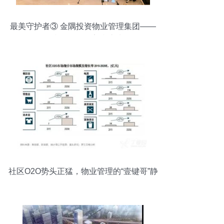
最美守护者③ 金隅投资物业管理集团——
严防严控，筑牢防护墙
社区O2O势头正猛，物业管理的“壹键哥”静
待爆发